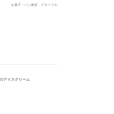
お菓子・パン教室 アターブル
ムのアイスクリーム