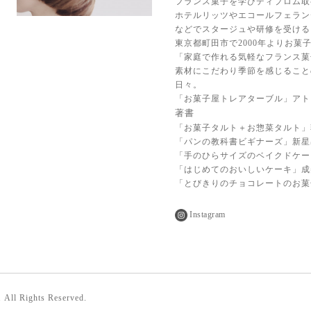
フランス菓子を学びディプロム取
ホテルリッツやエコールフェラン
などでスタージュや研修を受ける
東京都町田市で2000年よりお菓
「家庭で作れる気軽なフランス菓
素材にこだわり季節を感じること
日々。
「お菓子屋トレアターブル」アト
著書
「お菓子タルト＋お惣菜タルト」
「パンの教科書ビギナーズ」新星
「手のひらサイズのベイクドケー
「はじめてのおいしいケーキ」成
「とびきりのチョコレートのお菓
Instagram
. All Rights Reserved.