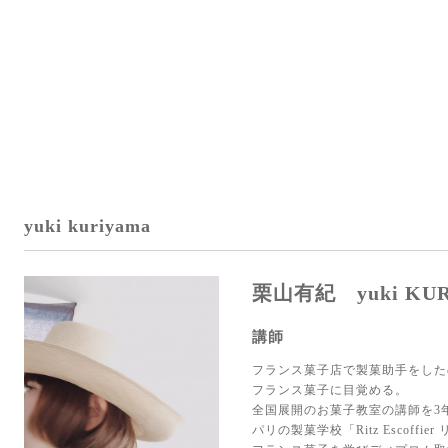
yuki kuriyama
栗山有紀 yuki KUR
講師
フランス菓子店で製菓助手をした
フランス菓子に目覚める。
全国展開のお菓子教室の講師を3
パリの製菓学校「Ritz Escoffi