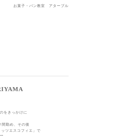
お菓子・パン教室 アターブル
IYAMA
のをきっかけに
年間勤め、その後
er リッツエスコフィエ」で