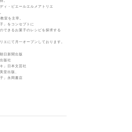
得。
ディ・ピエールエルメアトリエ
。
子教室を主宰。
子」をコンセプトに
のできるお菓子のレシピを探求する
リエにて月一オープンしております。
朝日新聞出版
出版社
キ」日本文芸社
美堂出版、
子」永岡書店